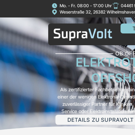
Inhalt
Mo. - Fr. 08:00 - 17:00 Uhr
04461
springen
Weserstraße 32, 26382 Wilhelmshave
OB OF
ELEKTRO
OFFSH
Als zertifizierter Fachbetrieb verbi
einer der wenigen Elektronik-Dienst
zuverlässiger Partner für Klinik
Service oder Elektroinstallation f
DETAILS ZU SUPRAVOLT