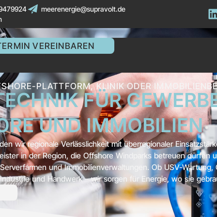
 9479924
meerenergie@supravolt.de
n
TERMIN VEREINBAREN
FSHORE-PLATTFORM, KLINIK ODER IMMOBILIENB
TECHNIK FÜR GEWERBE
ORE UND IMMOBILIEN
nden wir regionale Verlässlichkeit mit überregionaler Einsatzstärk
leister in der Region, die Offshore Windparks betreuen dürfen 
en, Serverfarmen und Immobilienverwaltungen. Ob USV-Wartung, 
ür Industrie und Handwerk – wir sorgen für Energie, wo sie gebra