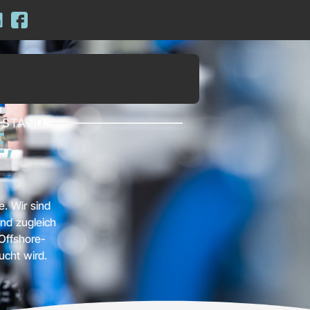
ESTAND
,
e. Wir sind
und zugleich
Offshore-
ucht wird.