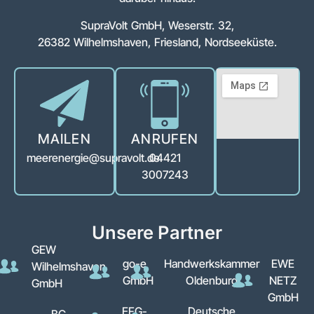
SupraVolt GmbH, Weserstr. 32,
26382 Wilhelmshaven, Friesland, Nordseeküste.
MAILEN
ANRUFEN
meerenergie@supravolt.de
04421
3007243
Unsere Partner
GEW
go-e
Handwerkskammer
EWE
Wilhelmshaven
GmbH
Oldenburg
NETZ
GmbH
GmbH
EFG-
Deutsche
BG